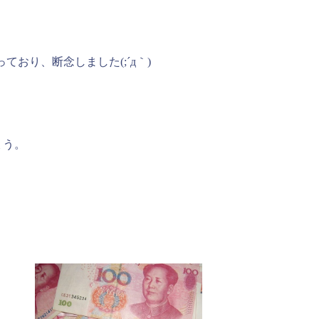
おり、断念しました(;´д｀)
ょう。