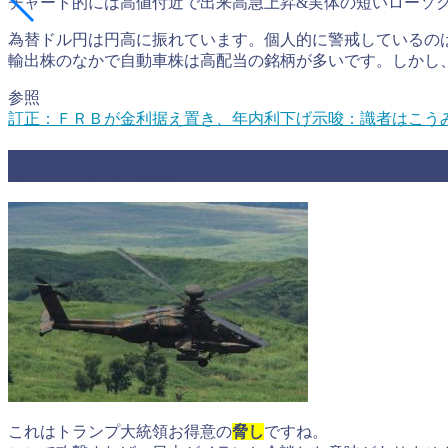
チャート的には高値付近で出来高急上昇&実体の短いローソ
為替ドル円は円高に振れています。個人的に警戒しているの
輸出株のなかで自動車株は高配当の銘柄が多いです。しかし
参照
訂正：ＦＲＢが金利据え置き、年内利下げ示唆：識者はこう
イラン攻撃を撤回
これはトランプ大統領お得意の
脅し
ですね。