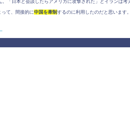
ん。「日本と会談したらアメリカに攻撃された」とイランは考
によって、間接的に
中国を牽制
するのに利用したのだと思います
」