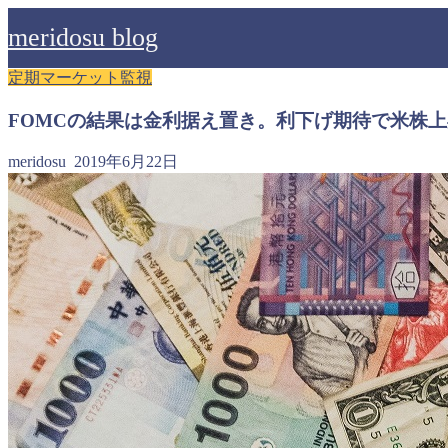
meridosu blog
定期マーケット監視
FOMCの結果は金利据え置き。利下げ期待で米株
meridosu
2019年6月22日