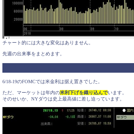
チャート的には大きな変化はありません。
先週の出来事をまとめます。
FRB金利据え置き
6/18-19のFOMCでは米金利は据え置きでした。
ただ、マーケットは年内の
米利下げを織り込んで
います。
そのせいか、NYダウは史上最高値に差し迫っています。