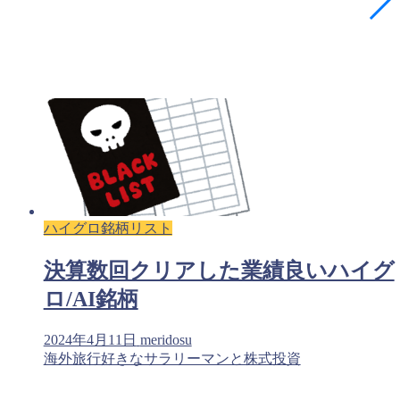
ハイグロ銘柄リスト
決算数回クリアした業績良いハイグ
ロ/AI銘柄
2024年4月11日
meridosu
海外旅行好きなサラリーマンと株式投資