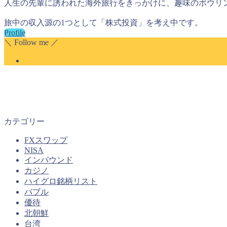
人生の先輩に誘われた海外旅行をきっかけに、趣味のボウリ
旅中の収入源の1つとして「株式投資」を考え中です。
Profile
＼ Follow me ／
カテゴリー
FXスワップ
NISA
インバウンド
カジノ
ハイグロ銘柄リスト
バブル
優待
北朝鮮
台湾