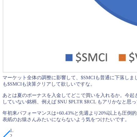
マーケット全体の調整に影響して、$SMCIも普通に下落しまし
も$SMCIも決算クリアして欲しいですな。
あとは夏のボーナスを入金してどこで買いを入れるか。今起
していない銘柄、例えば $NU $PLTR $RCL もアリ
年初来パフォーマンスは+60.43%と先週より20%以上も圧
表紙のお猿さんみたいにならないよう気をつけたいです。