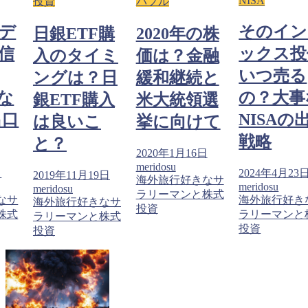
NISA
投資
バブル
デ
そのイン
日銀ETF購
2020年の株
信
ックス投
入のタイミ
価は？金融
いつ売る
ングは？日
緩和継続と
な
の？大事
銀ETF購入
米大統領選
出口
NISAの
は良いこ
挙に向けて
戦略
と？
2020年1月16日
meridosu
日
2024年4月23
2019年11月19日
海外旅行好きなサ
meridosu
meridosu
ラリーマンと株式
なサ
海外旅行好き
海外旅行好きなサ
投資
株式
ラリーマンと
ラリーマンと株式
投資
投資