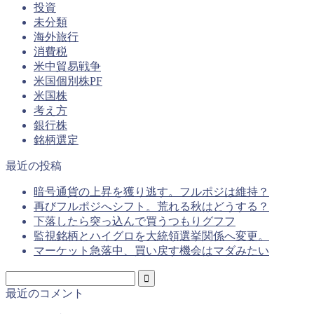
投資
未分類
海外旅行
消費税
米中貿易戦争
米国個別株PF
米国株
考え方
銀行株
銘柄選定
最近の投稿
暗号通貨の上昇を獲り逃す。フルポジは維持？
再びフルポジへシフト。荒れる秋はどうする？
下落したら突っ込んで買うつもりグフフ
監視銘柄とハイグロを大統領選挙関係へ変更。
マーケット急落中、買い戻す機会はマダみたい
最近のコメント