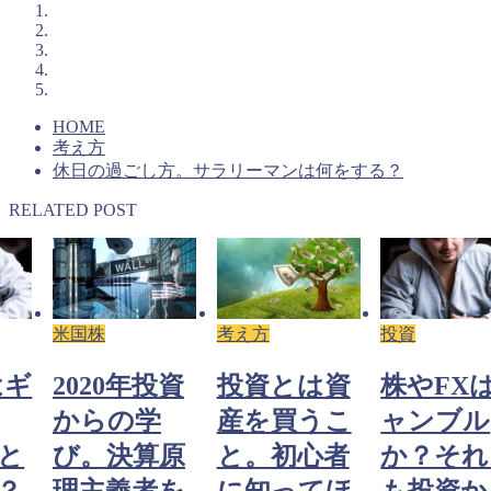
HOME
考え方
休日の過ごし方。サラリーマンは何をする？
RELATED POST
米国株
考え方
投資
はギ
2020年投資
投資とは資
株やFX
からの学
産を買うこ
ャンブル
と
び。決算原
と。初心者
か？それ
？
理主義者を
に知ってほ
も投資か