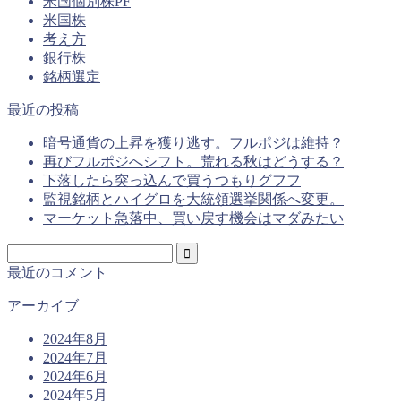
米国個別株PF
米国株
考え方
銀行株
銘柄選定
最近の投稿
暗号通貨の上昇を獲り逃す。フルポジは維持？
再びフルポジへシフト。荒れる秋はどうする？
下落したら突っ込んで買うつもりグフフ
監視銘柄とハイグロを大統領選挙関係へ変更。
マーケット急落中、買い戻す機会はマダみたい
最近のコメント
アーカイブ
2024年8月
2024年7月
2024年6月
2024年5月