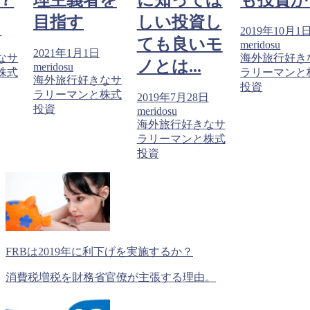
目指す
しい投資し
日
2019年10月1
ても良いモ
meridosu
2021年1月1日
なサ
海外旅行好き
ノとは...
meridosu
株式
ラリーマンと
海外旅行好きなサ
投資
ラリーマンと株式
2019年7月28日
投資
meridosu
海外旅行好きなサ
ラリーマンと株式
投資
FRBは2019年に利下げを実施するか？
消費税増税を財務省官僚が主張する理由。