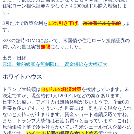
住宅ローン担保証券を少なくとも2000億ドル購入増額しま
す。
3月だけで政策金利を
1.5%引き下げ
、
7000億ドルを供給
しま
す。
3/23の臨時FOMCにおいて、米国債や住宅ローン担保証券の
買い入れ量は実質
無限
になりました。
出典 日経
FRB、量的緩和を無制限に 資金供給を大幅拡大
ホワイトハウス
トランプ大統領は
1兆ドルの経済対策
を検討しています。未
決定ですが、現金給付1人1200ドルなどの案があります。
日本とは違い、アメリカは無給休暇が多いようで、貯金0の
世帯も多いです。そういった世帯には一刻も早く現金を入れ
ないと支払いが止まります。資金ショート連鎖反応ですね。
また、トランプ大統領は石油も買うと言っています。これは
原油価格下落で冷や汗をかいている米シェールガス企業への
支援です。
ハイールド債の暴落を食い止める
策ですね。