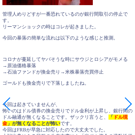
管理人めりどすが一番恐れているのが銀行間取引の停止で
す。
リーマンショックの時はコレが起きました。
今回の暴落の簡単な流れは以下のような感じと推測。
コロナが蔓延してヤバそうな時にサウジとロシアがモメる
→原油価格暴落
→石油ファンドが換金売り→米株暴落売買停止
ゴールドも換金売りで下落しましたね。
今回は起きていませんが、
怖いのはドル債券の換金売りでドル金利が上昇し、銀行間の
ドル融通が無くなることです。ザックリ言うと、
「
ドル現
金
」が無くなることが怖い
です。
今回はFRBが早急に対応したので大丈夫でした。