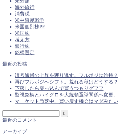
未分類
海外旅行
消費税
米中貿易戦争
米国個別株PF
米国株
考え方
銀行株
銘柄選定
最近の投稿
暗号通貨の上昇を獲り逃す。フルポジは維持？
再びフルポジへシフト。荒れる秋はどうする？
下落したら突っ込んで買うつもりグフフ
監視銘柄とハイグロを大統領選挙関係へ変更。
マーケット急落中、買い戻す機会はマダみたい
最近のコメント
アーカイブ