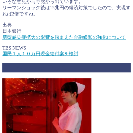
いろな意見が与野党から出ています。
リーマンショック後は15兆円の経済対策でしたので、実現す
れば2倍ですね。
出典
日本銀行
新型感染症拡大の影響を踏まえた金融緩和の強化について
TBS NEWS
国民１人１０万円現金給付案を検討
マーケットクラッシュ