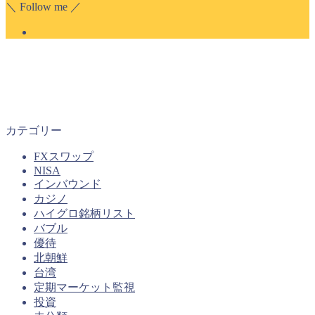
＼ Follow me ／
カテゴリー
FXスワップ
NISA
インバウンド
カジノ
ハイグロ銘柄リスト
バブル
優待
北朝鮮
台湾
定期マーケット監視
投資