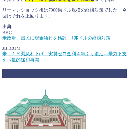
リーマンショック後は7000億ドル規模の経済対策でした。今
回はそれを上回ります。
出典
BBC
米政府、国民に現金給付を検討 1兆ドルの経済対策
JIJI.COM
米、１％緊急利下げ 実質ゼロ金利４年ぶり復活―景気下支
えへ量的緩和再開
日本