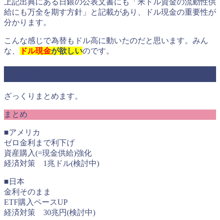
上記出典にある日銀の公表文書にも「米ドル資金の流動性供
給にも万全を期す方針」と記載があり、ドル現金の重要性が
分かります。
こんな感じで為替もドル高に動いたのだと思います。みん
な、
ドル現金
が欲しい
のです。
まとめ
ざっくりまとめます。
まとめ
■アメリカ
ゼロ金利まで利下げ
資産購入(=現金供給)強化
経済対策 1兆ドル(検討中)
■日本
金利そのまま
ETF購入ペースUP
経済対策 30兆円(検討中)