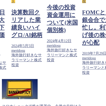
ト
視
今後の投資
と日
決算数回ク
FOMC
資金運用に
大
リアした業
銀会合で
ついて(米国
下
績良いハイ
忙し。利
個別株)
価
グロ/AI銘柄
げ後の株
2024年4月12日
が心配
meridosu
2024年5月5日
海外旅行好きなサ
meridosu
日
2019年7月29
海外旅行好きなサ
ラリーマンと株式
meridosu
ラリーマンと株式
投資
なサ
海外旅行好き
投資
株式
ラリーマンと
投資