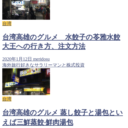
台湾
台湾高雄のグルメ 水餃子の苓雅水餃
大王への行き方、注文方法
2020年1月12日
meridosu
海外旅行好きなサラリーマンと株式投資
台湾
台湾高雄のグルメ 蒸し餃子と湯包とい
えば三鮮蒸餃‧鮮肉湯包