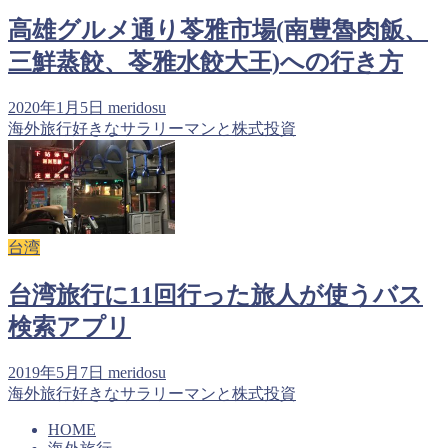
高雄グルメ通り苓雅市場(南豊魯肉飯、
三鮮蒸餃、苓雅水餃大王)への行き方
2020年1月5日
meridosu
海外旅行好きなサラリーマンと株式投資
台湾
台湾旅行に11回行った旅人が使うバス
検索アプリ
2019年5月7日
meridosu
海外旅行好きなサラリーマンと株式投資
HOME