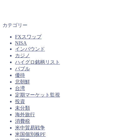
カテゴリー
FXスワップ
NISA
インバウンド
カジノ
ハイグロ銘柄リスト
バブル
優待
北朝鮮
台湾
定期マーケット監視
投資
未分類
海外旅行
消費税
米中貿易戦争
米国個別株PF