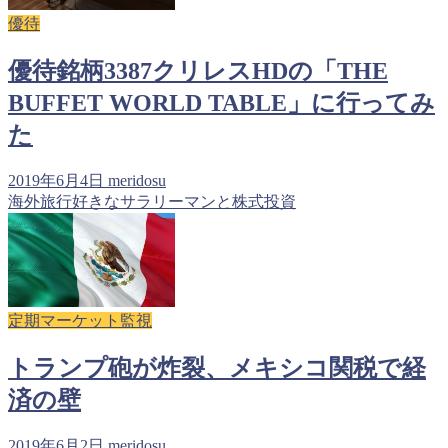
優待
優待銘柄3387クリレスHDの「THE
BUFFET WORLD TABLE」に行ってみ
た
2019年6月4日
meridosu
海外旅行好きなサラリーマンと株式投資
定期マーケット監視
トランプ砲が炸裂、メキシコ関税で経
済の壁
2019年6月2日
meridosu