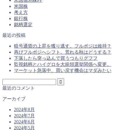
米国個別株PF
米国株
考え方
銀行株
銘柄選定
最近の投稿
暗号通貨の上昇を獲り逃す。フルポジは維持？
再びフルポジへシフト。荒れる秋はどうする？
下落したら突っ込んで買うつもりグフフ
監視銘柄とハイグロを大統領選挙関係へ変更。
マーケット急落中、買い戻す機会はマダみたい
最近のコメント
アーカイブ
2024年8月
2024年7月
2024年6月
2024年5月